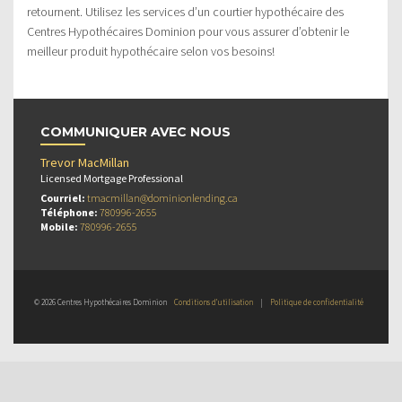
retournent. Utilisez les services d’un courtier hypothécaire des
Centres Hypothécaires Dominion pour vous assurer d’obtenir le
meilleur produit hypothécaire selon vos besoins!
COMMUNIQUER AVEC NOUS
Trevor MacMillan
Licensed Mortgage Professional
Courriel:
tmacmillan@dominionlending.ca
Téléphone:
780996-2655
Mobile:
780996-2655
© 2026 Centres Hypothécaires Dominion
Conditions d’utilisation
|
Politique de confidentialité