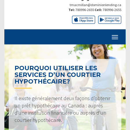
tmacmillan@dominionlending.ca
Tel:
780996-2655
Cell:
780996-2655
POURQUOI UTILISER LES
SERVICES D’UN COURTIER
HYPOTHÉCAIRE?
Il existe généralement deux façons d’obtenir
un prêt hypothécaire au Canada : auprès
d’une institution financière ou auprès d’un
courtier hypothécaire.