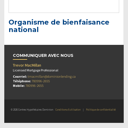
Organisme de bienfaisance
national
COMMUNIQUER AVEC NOUS
Trevor MacMillan
Licensed Mortgage Professional
Courriel:
tmacmillan@dominionlending.ca
Téléphone:
780996-2655
Mobile:
780996-2655
© 2026 Centres Hypothécaires Dominion
Conditions d’utilisation
|
Politique de confidentialité